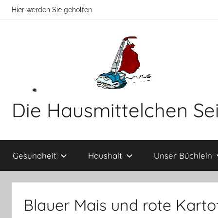
Zum
Hier werden Sie geholfen
Inhalt
springen
Die Hausmittelchen Se
Hier
werden
Gesundheit
Haushalt
Unser Büchlein
Sie
geholfen!
Blauer Mais und rote Kartof