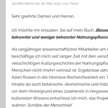
Veröffentlicht am
16. Mai 2020
von
Peter
Sehr geehrte Damen und Herren,
ich möchte mir erlauben, Sie auf mein Buch „
Blauer
bekannter und weniger bekannter Nahrungspflanz
Als langjähriger wissenschaftlicher Mitarbeiter am I
beschäftige ich mich seit langer Zeit mit den ve
vielschichtigen Kulturgeschichte der Nahrungspfla
Menschen nicht (mehr) vertraut ist. Ergebnisse zah
Asien flossen in die intensive Recherchearbeit ein.
Inhalte als auch botanische, ökonomische und histor
vor dem Hintergrund eines zusehends in Vergesse
kulturellen Wissens entschloss ich mich, das Proj
wahren ´
Schätze der Menschheit´
.