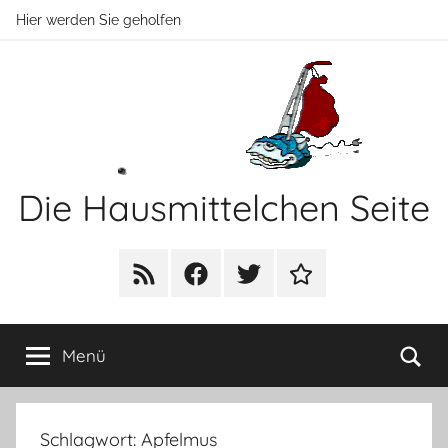
Zum
Hier werden Sie geholfen
Inhalt
springen
Die Hausmittelchen Seite
Hier
werden
RSS
Facebook
Twitter
Newsletter
Sie
geholfen!
Su
Menü
Schlagwort:
Apfelmus