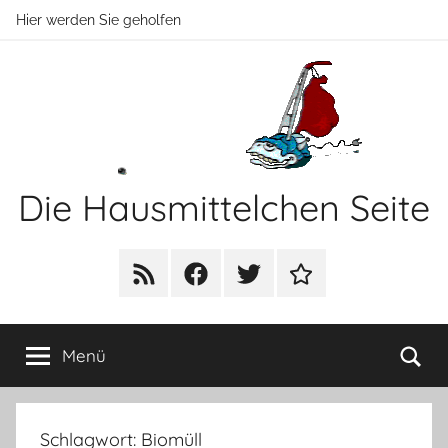
Zum
Hier werden Sie geholfen
Inhalt
springen
Die Hausmittelchen Seite
Hier
werden
RSS
Facebook
Twitter
Newsletter
Sie
geholfen!
Su
Menü
Schlagwort:
Biomüll