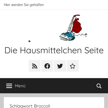
Zum
Hier werden Sie geholfen
Inhalt
springen
Die Hausmittelchen Seite
Hier
werden
RSS
Facebook
Twitter
Newsletter
Sie
geholfen!
Su
Menü
Schlagwort:
Broccoli