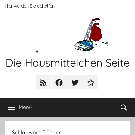
Zum
Hier werden Sie geholfen
Inhalt
springen
Die Hausmittelchen Seite
Hier
werden
RSS
Facebook
Twitter
Newsletter
Sie
geholfen!
Su
Menü
Schlagwort:
Dünger