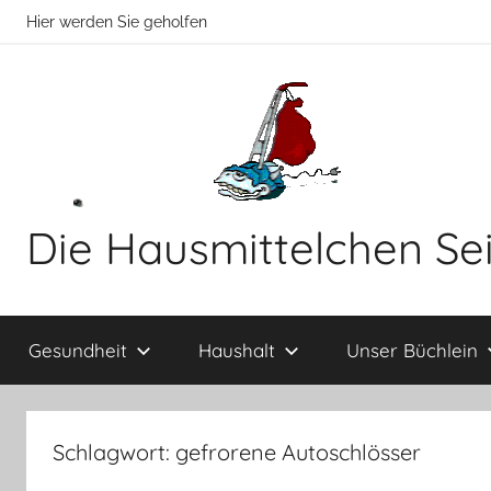
Zum
Hier werden Sie geholfen
Inhalt
springen
Die Hausmittelchen Se
Hier
werden
Gesundheit
Haushalt
Unser Büchlein
Sie
geholfen!
Schlagwort:
gefrorene Autoschlösser