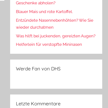
Geschenke abholen?
Blauer Mais und rote Kartoffel.
Entzündete Nasennebenhöhlen? Wie Sie
wieder durchatmen
Was hilft bei juckenden, gereizten Augen?
Helferlein für verstopfte Mininasen
Werde Fan von DHS
Letzte Kommentare