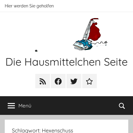
Zum
Hier werden Sie geholfen
Inhalt
springen
Die Hausmittelchen Seite
Hier
werden
RSS
Facebook
Twitter
Newsletter
Sie
geholfen!
Su
Menü
Schlagwort:
Hexenschuss