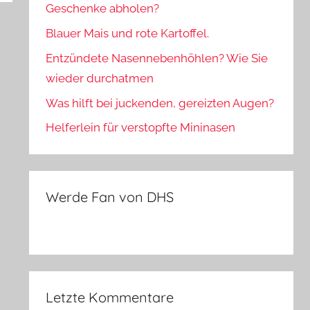
Geschenke abholen?
Blauer Mais und rote Kartoffel.
Entzündete Nasennebenhöhlen? Wie Sie
wieder durchatmen
Was hilft bei juckenden, gereizten Augen?
Helferlein für verstopfte Mininasen
Werde Fan von DHS
Letzte Kommentare