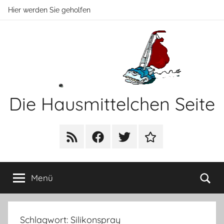
Zum
Hier werden Sie geholfen
Inhalt
springen
Die Hausmittelchen Seite
Hier
werden
RSS
Facebook
Twitter
Newsletter
Sie
geholfen!
Su
Menü
Schlagwort:
Silikonspray