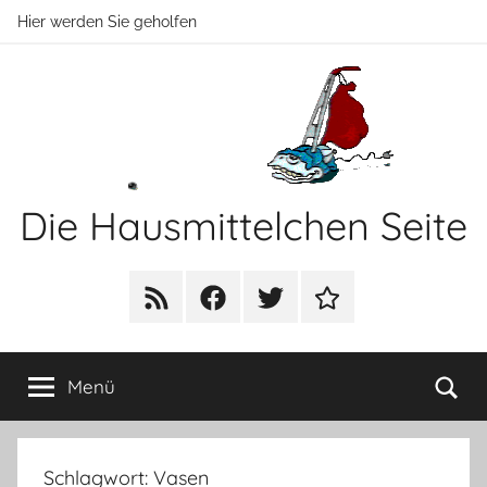
Zum
Hier werden Sie geholfen
Inhalt
springen
Die Hausmittelchen Seite
Hier
werden
RSS
Facebook
Twitter
Newsletter
Sie
geholfen!
Su
Menü
Schlagwort:
Vasen