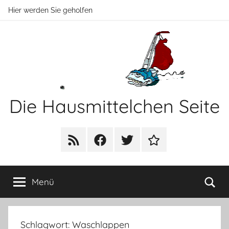
Zum
Hier werden Sie geholfen
Inhalt
springen
Die Hausmittelchen Seite
Hier
werden
RSS
Facebook
Twitter
Newsletter
Sie
geholfen!
Su
Menü
Schlagwort:
Waschlappen