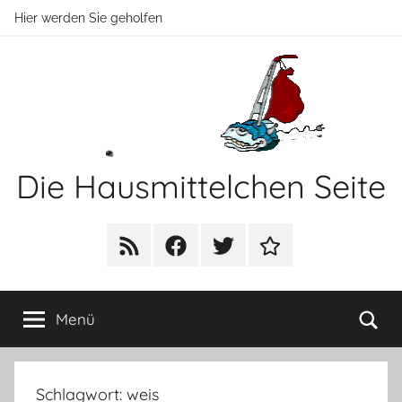
Zum
Hier werden Sie geholfen
Inhalt
springen
Die Hausmittelchen Seite
Hier
werden
RSS
Facebook
Twitter
Newsletter
Sie
geholfen!
Su
Menü
Schlagwort:
weis