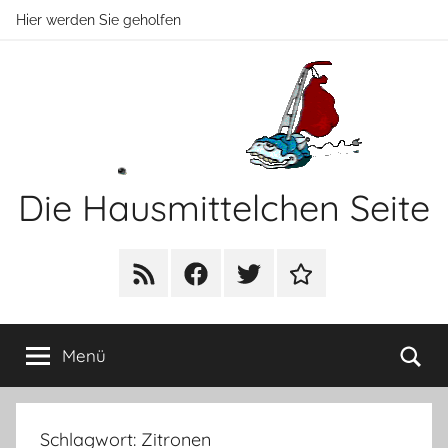
Zum
Hier werden Sie geholfen
Inhalt
springen
Die Hausmittelchen Seite
Hier
werden
RSS
Facebook
Twitter
Newsletter
Sie
geholfen!
Su
Menü
Schlagwort:
Zitronen