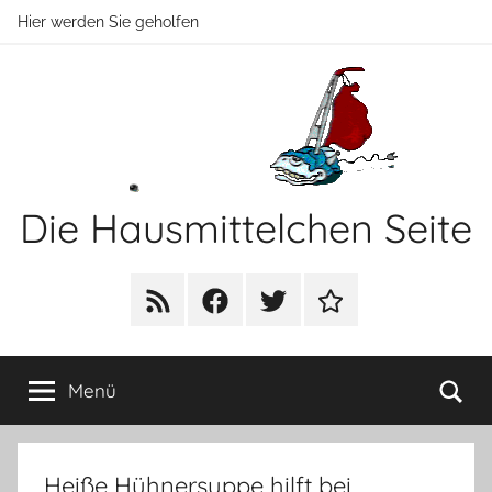
Zum
Hier werden Sie geholfen
Inhalt
springen
Die Hausmittelchen Seite
Hier
werden
RSS
Facebook
Twitter
Newsletter
Sie
geholfen!
Su
Menü
Heiße Hühnersuppe hilft bei