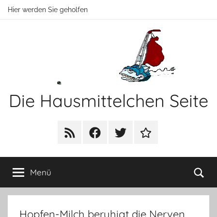
Zum
Hier werden Sie geholfen
Inhalt
springen
Die Hausmittelchen Seite
Hier
werden
RSS
Facebook
Twitter
Newsletter
Sie
geholfen!
Su
Menü
Hopfen-Milch beruhigt die Nerven