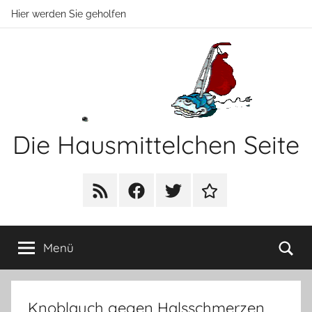
Zum
Hier werden Sie geholfen
Inhalt
springen
Die Hausmittelchen Seite
Hier
werden
RSS
Facebook
Twitter
Newsletter
Sie
geholfen!
Su
Menü
Knoblauch gegen Halsschmerzen