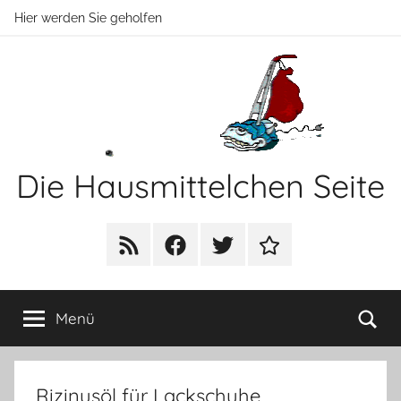
Zum
Hier werden Sie geholfen
Inhalt
springen
Die Hausmittelchen Seite
Hier
werden
RSS
Facebook
Twitter
Newsletter
Sie
geholfen!
Su
Menü
Rizinusöl für Lackschuhe