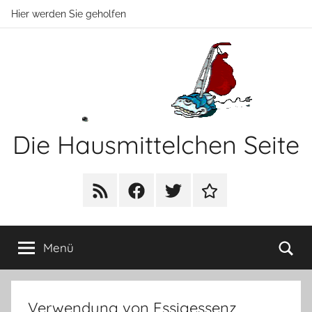
Zum
Hier werden Sie geholfen
Inhalt
springen
Die Hausmittelchen Seite
Hier
werden
RSS
Facebook
Twitter
Newsletter
Sie
geholfen!
Su
Menü
Verwendung von Essigessenz