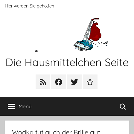
Zum
Hier werden Sie geholfen
Inhalt
springen
Die Hausmittelchen Seite
Hier
werden
RSS
Facebook
Twitter
Newsletter
Sie
geholfen!
Su
Menü
Wodka tut auch der Brille gut