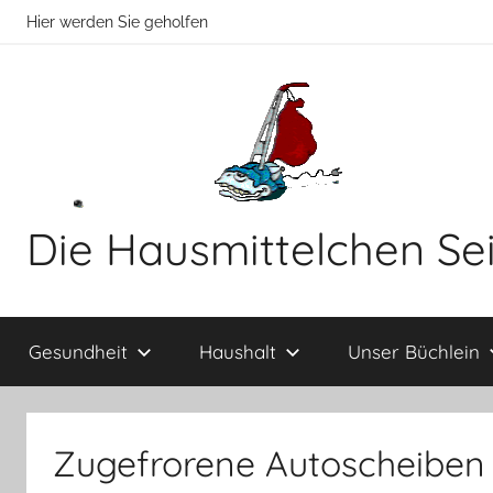
Zum
Hier werden Sie geholfen
Inhalt
springen
Die Hausmittelchen Se
Hier
werden
Gesundheit
Haushalt
Unser Büchlein
Sie
geholfen!
Zugefrorene Autoscheiben