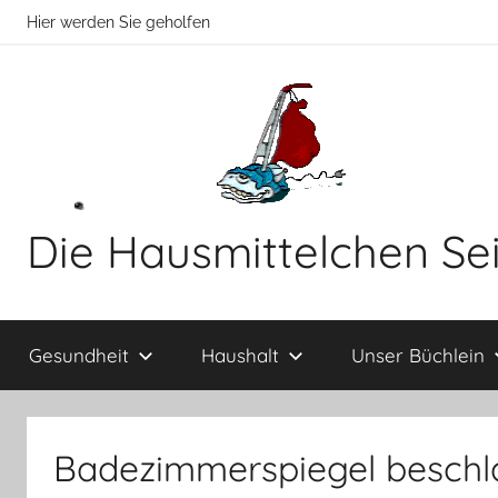
Zum
Hier werden Sie geholfen
Inhalt
springen
Die Hausmittelchen Se
Hier
werden
Gesundheit
Haushalt
Unser Büchlein
Sie
geholfen!
Badezimmerspiegel beschl