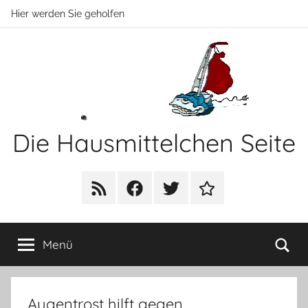
Zum
Hier werden Sie geholfen
Inhalt
springen
Die Hausmittelchen Seite
Hier
werden
RSS
Facebook
Twitter
Newsletter
Sie
geholfen!
Su
Menü
Augentrost hilft gegen