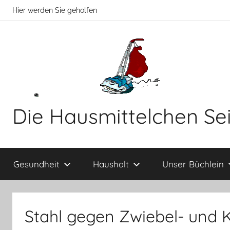
Zum
Hier werden Sie geholfen
Inhalt
springen
Die Hausmittelchen Se
Hier
werden
Gesundheit
Haushalt
Unser Büchlein
Sie
geholfen!
Stahl gegen Zwiebel- und