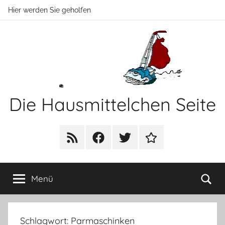
Zum
Hier werden Sie geholfen
Inhalt
springen
Die Hausmittelchen Seite
Hier
werden
RSS
Facebook
Twitter
Newsletter
Sie
geholfen!
Su
Menü
Schlagwort:
Parmaschinken