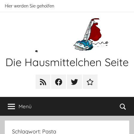
Zum
Hier werden Sie geholfen
Inhalt
springen
Die Hausmittelchen Seite
Hier
werden
RSS
Facebook
Twitter
Newsletter
Sie
geholfen!
Su
Menü
Schlagwort:
Pasta