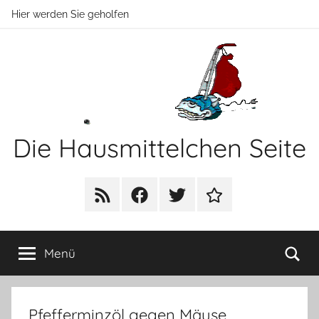
Zum
Hier werden Sie geholfen
Inhalt
springen
Die Hausmittelchen Seite
Hier
werden
RSS
Facebook
Twitter
Newsletter
Sie
geholfen!
Su
Menü
Pfefferminzöl gegen Mäuse