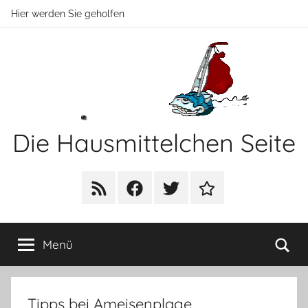
Zum
Hier werden Sie geholfen
Inhalt
springen
Die Hausmittelchen Seite
Hier
werden
RSS
Facebook
Twitter
Newsletter
Sie
geholfen!
Su
Menü
Tipps bei Ameisenplage