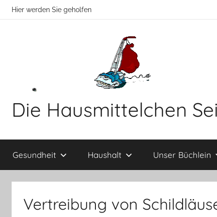
Zum
Hier werden Sie geholfen
Inhalt
springen
Die Hausmittelchen Se
Hier
werden
Gesundheit
Haushalt
Unser Büchlein
Sie
geholfen!
Vertreibung von Schildläus