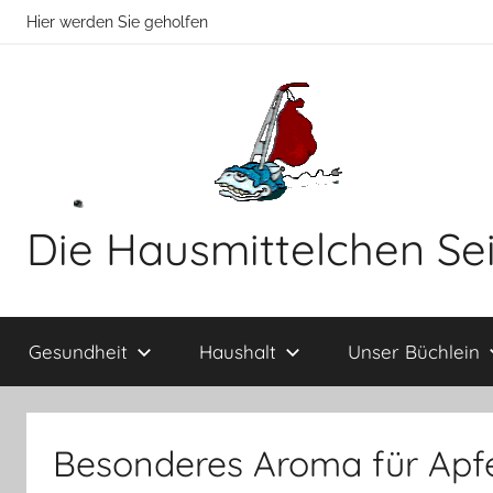
Zum
Hier werden Sie geholfen
Inhalt
springen
Die Hausmittelchen Se
Hier
werden
Gesundheit
Haushalt
Unser Büchlein
Sie
geholfen!
Besonderes Aroma für Apf