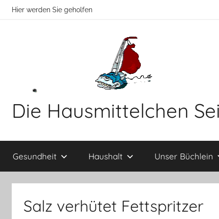
Zum
Hier werden Sie geholfen
Inhalt
springen
Die Hausmittelchen Se
Hier
werden
Gesundheit
Haushalt
Unser Büchlein
Sie
geholfen!
Salz verhütet Fettspritzer