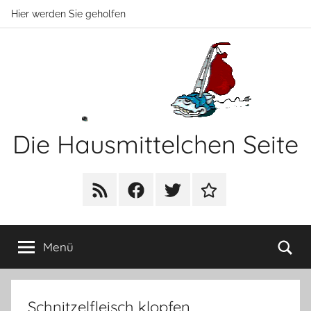
Zum
Hier werden Sie geholfen
Inhalt
springen
Die Hausmittelchen Seite
Hier
werden
RSS
Facebook
Twitter
Newsletter
Sie
geholfen!
Su
Menü
Schnitzelfleisch klopfen