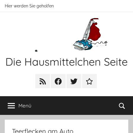
Zum
Hier werden Sie geholfen
Inhalt
springen
Die Hausmittelchen Seite
Hier
werden
RSS
Facebook
Twitter
Newsletter
Sie
geholfen!
Su
Menü
Teerflecken am Auto