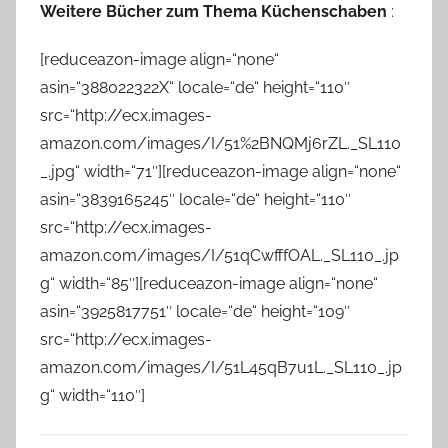
Weitere Bücher zum Thema Küchenschaben
:
[reduceazon-image align=“none“
asin=“388022322X“ locale=“de“ height=“110″
src=“http://ecx.images-
amazon.com/images/I/51%2BNQMj6rZL._SL110
_.jpg“ width=“71″][reduceazon-image align=“none“
asin=“3839165245″ locale=“de“ height=“110″
src=“http://ecx.images-
amazon.com/images/I/51qCwfffOAL._SL110_.jp
g“ width=“85″][reduceazon-image align=“none“
asin=“3925817751″ locale=“de“ height=“109″
src=“http://ecx.images-
amazon.com/images/I/51L45qB7u1L._SL110_.jp
g“ width=“110″]