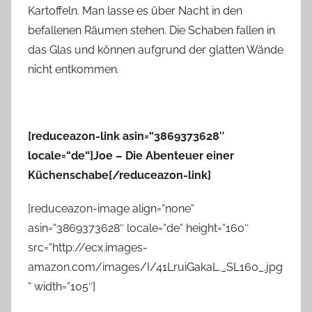
Kartoffeln. Man lasse es über Nacht in den
befallenen Räumen stehen. Die Schaben fallen in
das Glas und können aufgrund der glatten Wände
nicht entkommen.
[reduceazon-link asin=“3869373628″
locale=“de“]Joe – Die Abenteuer einer
Küchenschabe[/reduceazon-link]
[reduceazon-image align=“none“
asin=“3869373628″ locale=“de“ height=“160″
src=“http://ecx.images-
amazon.com/images/I/41LruiGakaL._SL160_.jpg
“ width=“105″]